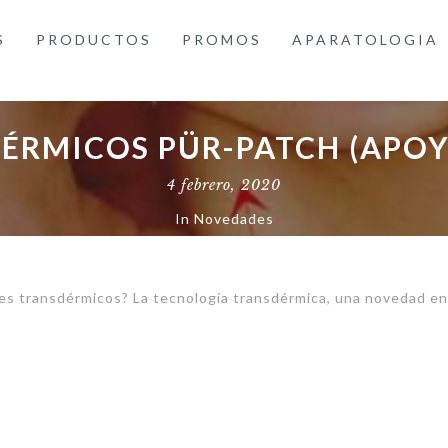
S
PRODUCTOS
PROMOS
APARATOLOGIA
ÉRMICOS PÜR-PATCH (APOY
4 febrero, 2020
In
Novedades
s transdérmicos? La tecnología transdérmica, una novedad en