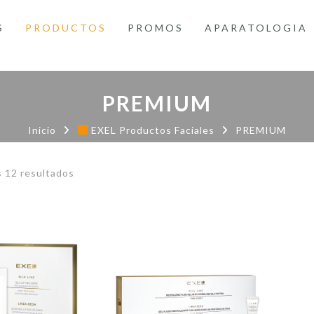
S
PRODUCTOS
PROMOS
APARATOLOGIA
PREMIUM
Inicio
EXEL Productos Faciales
PREMIUM
Ordenado
 12 resultados
por
precio:
bajo
a
alto