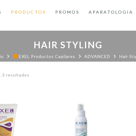
S
PRODUCTOS
PROMOS
APARATOLOGIA
HAIR STYLING
io
EXEL Productos Capilares
ADVANCED
Hair St
Ordenado
 3 resultados
por
precio:
bajo
a
alto