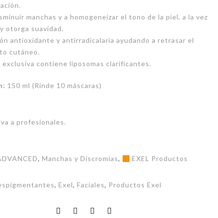
ación.
sminuir manchas y a homogeneizar el tono de la piel, a la vez
 y otorga suavidad.
ón antioxidante y antirradicalaria ayudando a retrasar el
to cutáneo.
 exclusiva contiene liposomas clarificantes.
n:
150 ml (Rinde 10 máscaras)
va a profesionales.
ADVANCED
,
Manchas y Discromias
,
EXEL Productos
espigmentantes
,
Exel
,
Faciales
,
Productos Exel