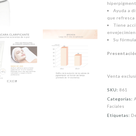
hiperpigment
Ayuda a di
que refresca
Tiene acci
envejecimien
Su fórmula
Presentació
Venta exclusi
SKU:
861
Categorías:
Faciales
Etiquetas:
D