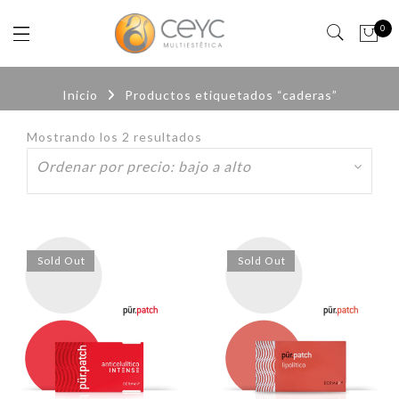
0
Inicio
Productos etiquetados “caderas”
Mostrando los 2 resultados
Ordenado
por
precio:
bajo
a
alto
Sold Out
Sold Out