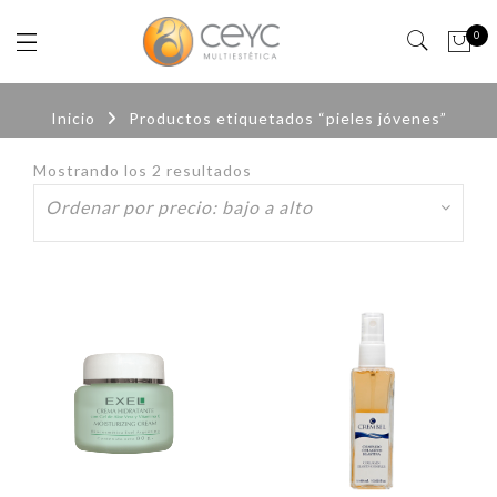
0
Inicio
Productos etiquetados “pieles jóvenes”
Mostrando los 2 resultados
Ordenado
por
precio:
bajo
a
alto