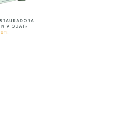
ESTAURADORA
DN V QUAT»
EXEL