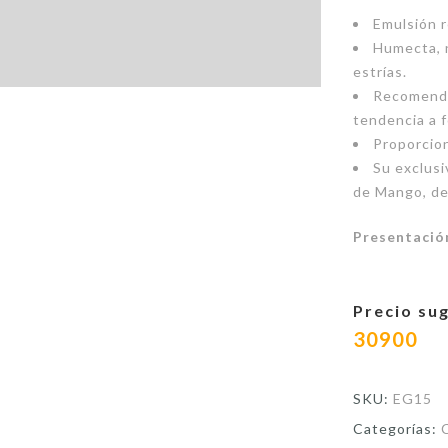
Emulsión r
Humecta, n
estrías.
Recomenda
tendencia a f
Proporcion
Su exclusi
de Mango, de 
Presentació
Precio sug
30900
SKU:
EG15
Categorías: