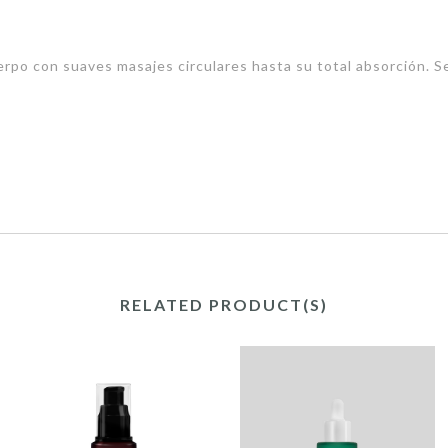
uerpo con suaves masajes circulares hasta su total absorción. 
RELATED PRODUCT(S)