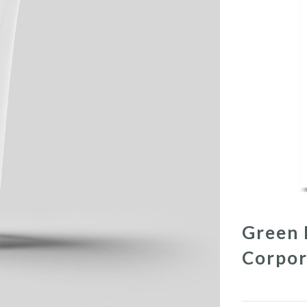
Green 
Corpor