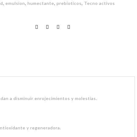
bd
,
emulsion
,
humectante
,
prebioticos
,
Tecno activos
dan a disminuir enrojecimientos y molestias.
antioxidante y regeneradora.