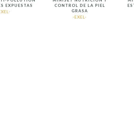
NTI-POLLUTION
MINISET NUTRICIÓN Y
MI
ES EXPUESTAS
CONTROL DE LA PIEL
ES
GRASA
EXEL-
-EXEL-