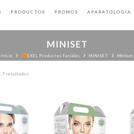
S
PRODUCTOS
PROMOS
APARATOLOGIA
MINISET
Inicio
EXEL Productos Faciales
MINISET
Miniset
Ordenado
 7 resultados
por
precio:
bajo
a
alto