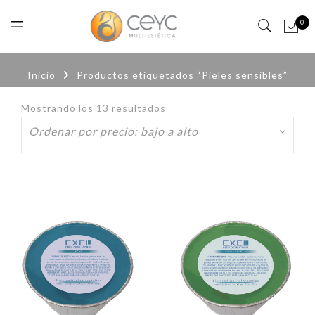
0
Inicio
Productos etiquetados “Pieles sensibles”
Mostrando los 13 resultados
Ordenado
por
precio:
bajo
a
alto