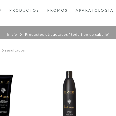
S
PRODUCTOS
PROMOS
APARATOLOGIA
Inicio
Productos etiquetados “todo tipo de cabello”
Ordenado
 5 resultados
por
precio:
bajo
a
alto